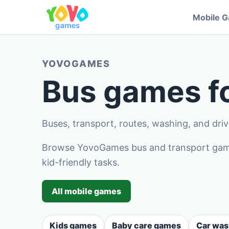
Mobile 
YOVOGAMES
Bus games fo
Buses, transport, routes, washing, and dri
Browse YovoGames bus and transport games
kid-friendly tasks.
All mobile games
Kids games
Baby care games
Car wa