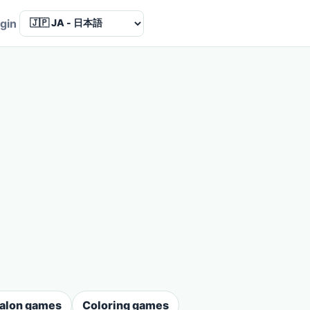
Language
gin
salon games
Coloring games