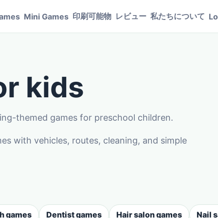
印刷可能物
レビュー
私たちについて
Games
Mini Games
Lo
r kids
ving-themed games for preschool children.
 with vehicles, routes, cleaning, and simple
sh games
Dentist games
Hair salon games
Nail 