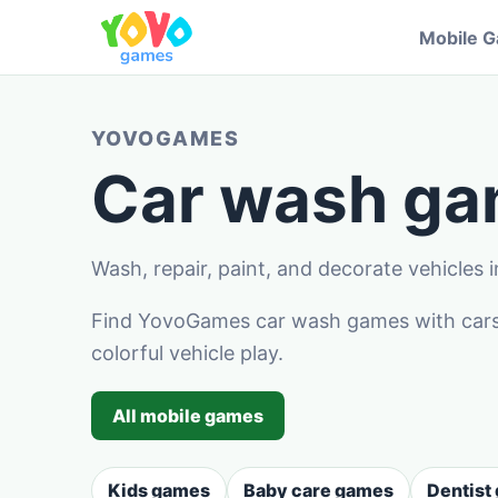
Mobile 
YOVOGAMES
Car wash gam
Wash, repair, paint, and decorate vehicles i
Find YovoGames car wash games with cars, t
colorful vehicle play.
All mobile games
Kids games
Baby care games
Dentist