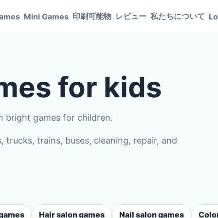
印刷可能物
レビュー
私たちについて
Games
Mini Games
Lo
es for kids
n bright games for children.
rucks, trains, buses, cleaning, repair, and
 games
Hair salon games
Nail salon games
Colo