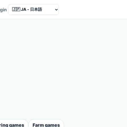
Language
gin
ring games
Farm games