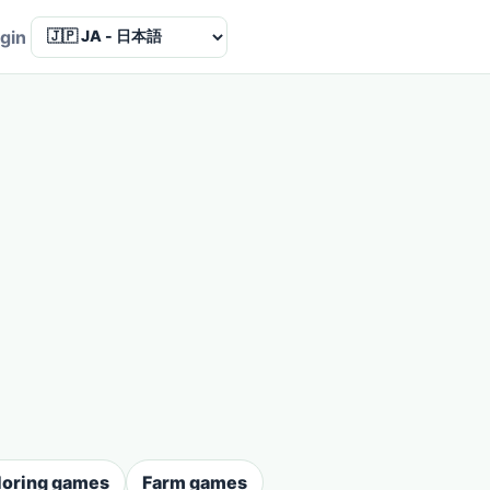
Language
gin
loring games
Farm games