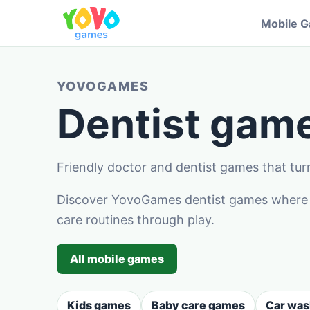
Mobile 
YOVOGAMES
Dentist game
Friendly doctor and dentist games that turn
Discover YovoGames dentist games where ch
care routines through play.
All mobile games
Kids games
Baby care games
Car wa