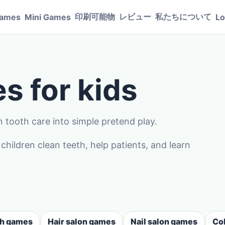
印刷可能物
レビュー
私たちについて
Games
Mini Games
Lo
s for kids
 tooth care into simple pretend play.
ildren clean teeth, help patients, and learn
sh games
Hair salon games
Nail salon games
Co