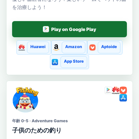
を治療しよう！
Play on Google Play
Huawei
Amazon
Aptoide
App Store
年齢 0-5 · Adventure Games
子供のための釣り