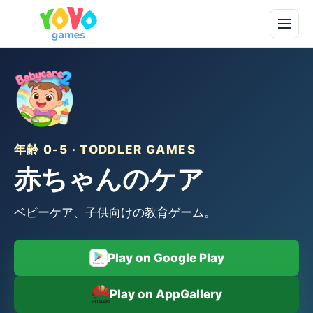
年齢 0-5 · TODDLER GAMES
赤ちゃんのケア
ベビーケア、子供向けの教育ゲーム。
Play on Google Play
Play on AppGallery