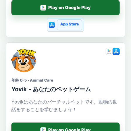
Play on Google Play
App Store
年齢 0-5 · Animal Care
Yovik - あなたのペットゲーム
Yovikはあなたのバーチャルペットです。動物の世
話をすることを学びましょう！
Play on Google Play