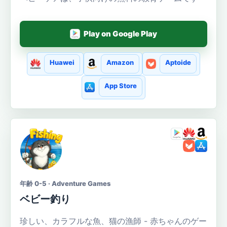
Play on Google Play
Huawei
Amazon
Aptoide
App Store
年齢 0-5 · Adventure Games
ベビー釣り
珍しい、カラフルな魚、猫の漁師 - 赤ちゃんのゲー