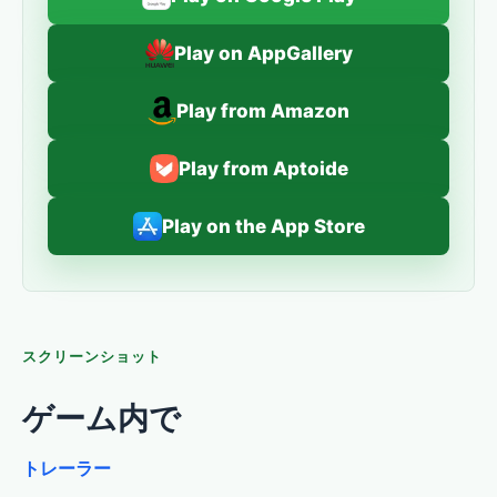
Play on AppGallery
Play from Amazon
Play from Aptoide
Play on the App Store
スクリーンショット
ゲーム内で
トレーラー