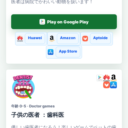
医者は病院でかわいい動物を扱います！
Play on Google Play
Huawei
Amazon
Aptoide
App Store
年齢 0-5 · Doctor games
子供の医者 ：歯科医
優しい歯医者になろう！楽しいゲームでペットの歯