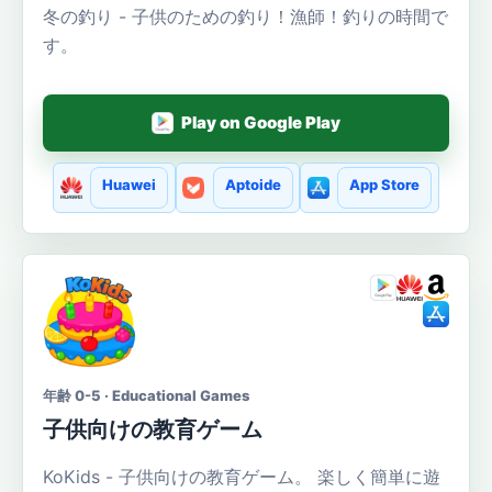
冬の釣り - 子供のための釣り！漁師！釣りの時間で
す。
Play on Google Play
Huawei
Aptoide
App Store
年齢 0-5 · Educational Games
子供向けの教育ゲーム
KoKids - 子供向けの教育ゲーム。 楽しく簡単に遊