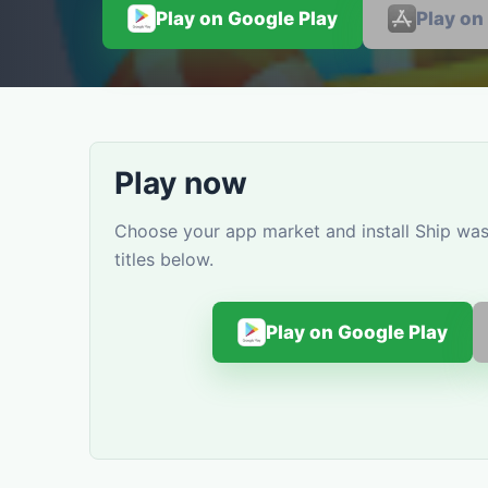
Play on Google Play
Play on
Play now
Choose your app market and install Ship wa
titles below.
Play on Google Play