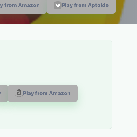
ay from Amazon
Play from Aptoide
y
Play from Amazon