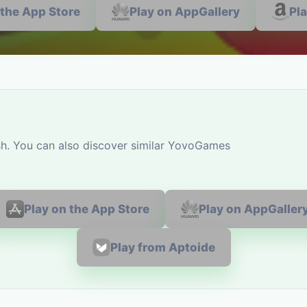
 the App Store
Play on AppGallery
Pl
sh. You can also discover similar YovoGames
Play on the App Store
Play on AppGaller
Play from Aptoide