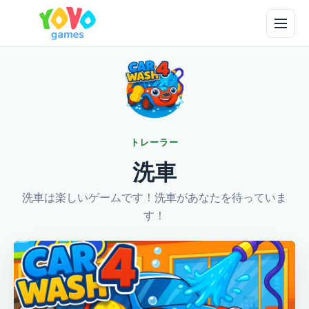
トレーラー
洗車
洗車は楽しいゲームです！洗車があなたを待っていま
す！