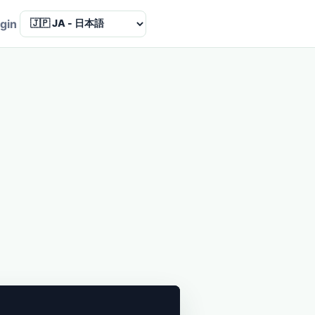
Language
gin