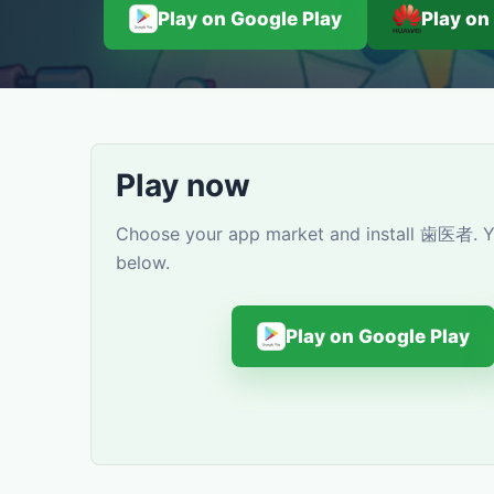
Play on Google Play
Play on
Play now
Choose your app market and install 歯医者. Yo
below.
Play on Google Play