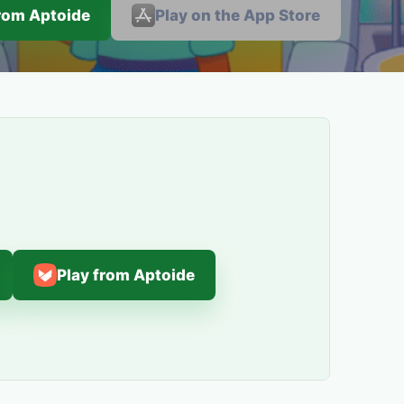
from Aptoide
Play on the App Store
Play from Aptoide