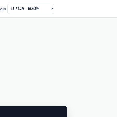
Language
gin