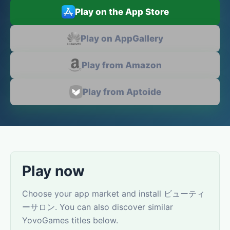
Play on the App Store
Play on AppGallery
Play from Amazon
Play from Aptoide
Play now
Choose your app market and install ビューティ
ーサロン. You can also discover similar
YovoGames titles below.