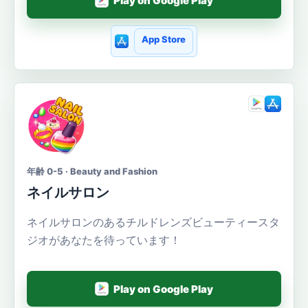
Play on Google Play
App Store
年齢 0-5 · Beauty and Fashion
ネイルサロン
ネイルサロンのあるチルドレンズビューティースタ
ジオがあなたを待っています！
Play on Google Play