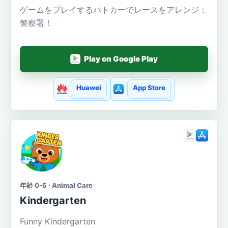
ゲームをプレイするパトカーでレースをアレンジ：
警察署！
Play on Google Play
Huawei
App Store
年齢 0-5 · Animal Care
Kindergarten
Funny Kindergarten