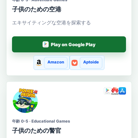
子供のための空港
エキサイティングな空港を探索する
Play on Google Play
Amazon
Aptoide
年齢 0-5 · Educational Games
子供のための警官