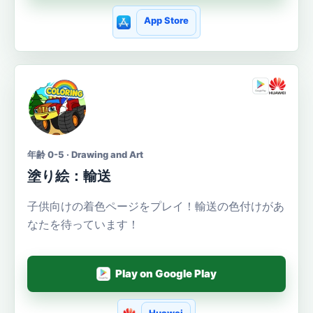
App Store
年齢 0-5 · Drawing and Art
塗り絵：輸送
子供向けの着色ページをプレイ！輸送の色付けがあ
なたを待っています！
Play on Google Play
Huawei