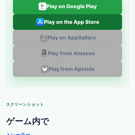
Play on Google Play
Play on the App Store
Play on AppGallery
Play from Amazon
Play from Aptoide
スクリーンショット
ゲーム内で
トレーラー