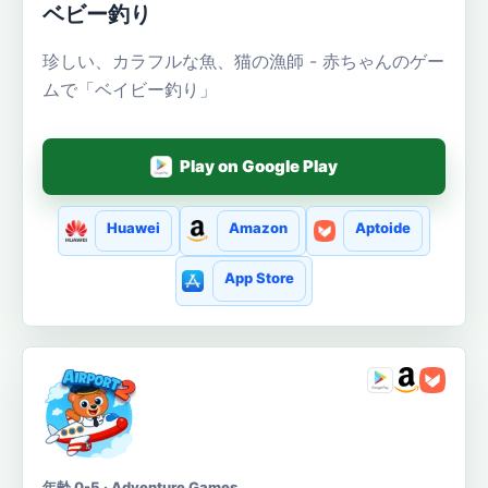
ベビー釣り
珍しい、カラフルな魚、猫の漁師 - 赤ちゃんのゲー
ムで「ベイビー釣り」
Play on Google Play
Huawei
Amazon
Aptoide
App Store
年齢 0-5 · Adventure Games