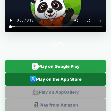
ゲーム内で
Play on Google Play
Play on the App Store
Play on AppGallery
Play from Amazon