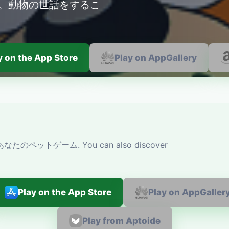
す。動物の世話をするこ
y on the App Store
Play on AppGallery
ik - あなたのペットゲーム. You can also discover
Play on the App Store
Play on AppGaller
Play from Aptoide