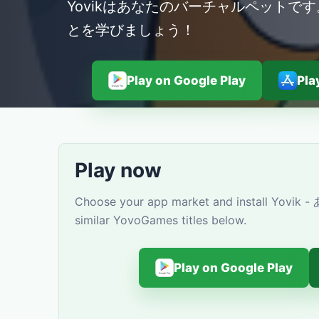
Yovikはあなたのバーチャルペットで
とを学びましょう！
Play on Google Play
Pla
Play now
Choose your app market and install Yov
similar YovoGames titles below.
Play on Google Play