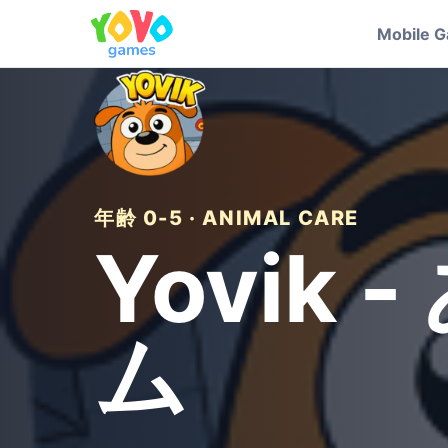
Mobile 
年齢 0-5 · ANIMAL CARE
Yovik
ム