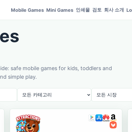
인쇄물
검토
회사 소개
Mobile Games
Mini Games
Lo
es
de: safe mobile games for kids, toddlers and
nd simple play.