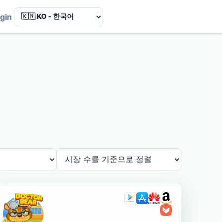
Language
gin