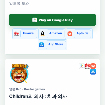
있도록 도와
Play on Google Play
Huawei
Amazon
Aptoide
App Store
연령 0-5 · Doctor games
Сhildren의 의사 : 치과 의사