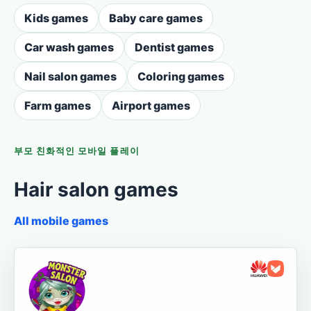
Kids games
Baby care games
Car wash games
Dentist games
Nail salon games
Coloring games
Farm games
Airport games
부모 친화적인 모바일 플레이
Hair salon games
All mobile games