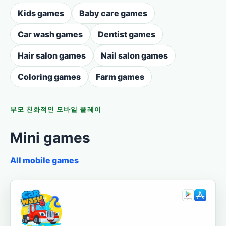
Kids games
Baby care games
Car wash games
Dentist games
Hair salon games
Nail salon games
Coloring games
Farm games
부모 친화적인 모바일 플레이
Mini games
All mobile games