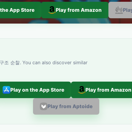
 the App Store
Play from Amazon
Pla
구조 순찰. You can also discover similar
Play on the App Store
Play from Amazon
Play from Aptoide