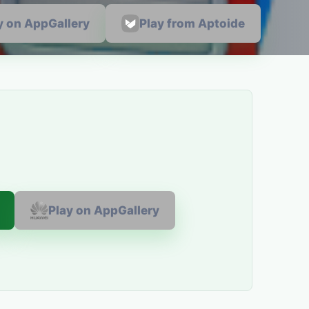
y on AppGallery
Play from Aptoide
Play on AppGallery