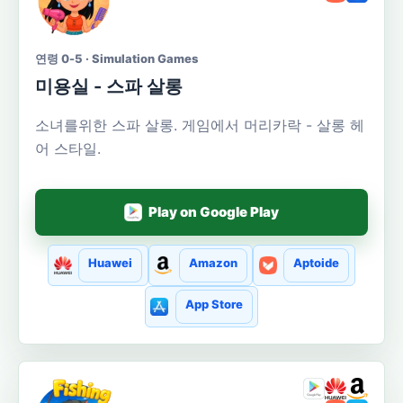
연령 0-5 · Simulation Games
미용실 - 스파 살롱
소녀를위한 스파 살롱. 게임에서 머리카락 - 살롱 헤
어 스타일.
Play on Google Play
Huawei
Amazon
Aptoide
App Store