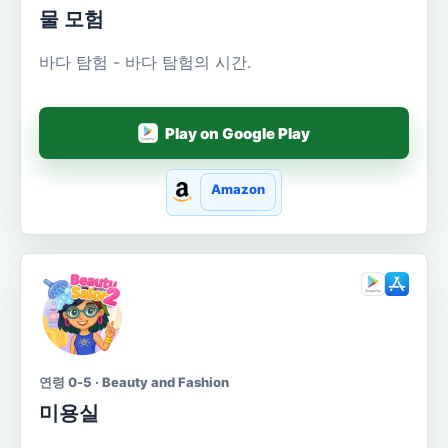
물 모험
바다 탐험 - 바다 탐험의 시간.
Play on Google Play
Amazon
연령 0-5 · Beauty and Fashion
미용실