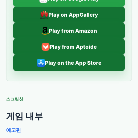
Play on AppGallery
Play from Amazon
Play from Aptoide
Play on the App Store
스크린샷
게임 내부
예고편