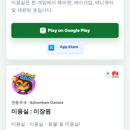
미용실은 한 게임에서 헤어컷, 메이크업, 매니큐어
및 세련된 옷입니다.
Play on Google Play
App Store
연령 0-5 · Adventure Games
미용실 : 미장원
미용실 : 미용실 - 동물 용 미용실!