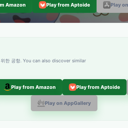
rom Amazon
Play from Aptoide
Play o
위한 공항. You can also discover similar
Play from Amazon
Play from Aptoide
Play on AppGallery