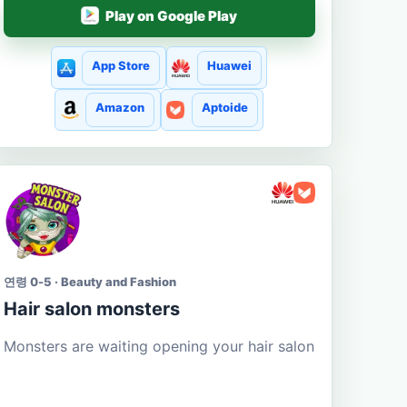
Play on Google Play
App Store
Huawei
Amazon
Aptoide
연령 0-5 · Beauty and Fashion
Hair salon monsters
Monsters are waiting opening your hair salon