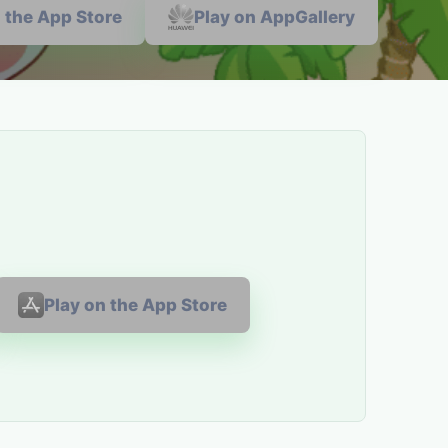
n the App Store
Play on AppGallery
Play on the App Store