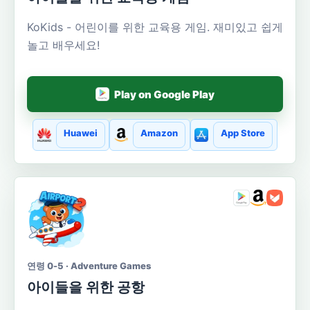
KoKids - 어린이를 위한 교육용 게임. 재미있고 쉽게
놀고 배우세요!
Play on Google Play
Huawei
Amazon
App Store
연령 0-5 · Adventure Games
아이들을 위한 공항