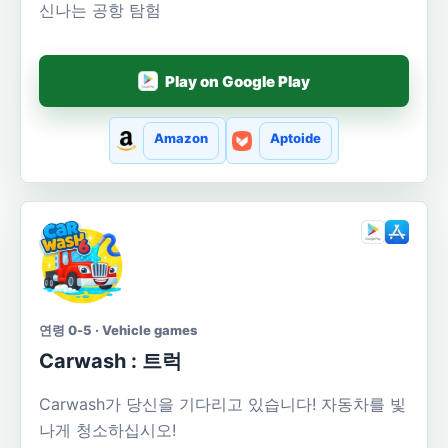
신나는 공항 탐험
Play on Google Play
Amazon
Aptoide
연령 0-5 · Vehicle games
Carwash : 트럭
Carwash가 당신을 기다리고 있습니다! 자동차를 빛
나게 청소하십시오!