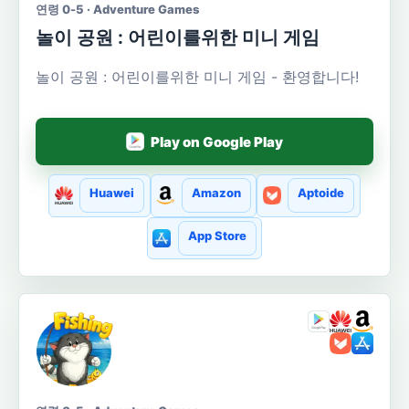
연령 0-5 · Adventure Games
놀이 공원 : 어린이를위한 미니 게임
놀이 공원 : 어린이를위한 미니 게임 - 환영합니다!
Play on Google Play
Huawei
Amazon
Aptoide
App Store