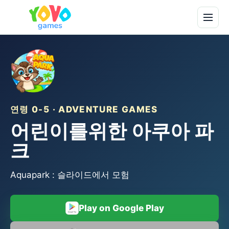
연령 0-5 · ADVENTURE GAMES
어린이를위한 아쿠아 파
크
Aquapark : 슬라이드에서 모험
Play on Google Play