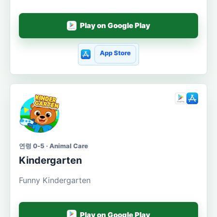
Play on Google Play
App Store
연령 0-5 · Animal Care
Kindergarten
Funny Kindergarten
Play on Google Play