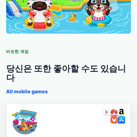
비슷한 게임
당신은 또한 좋아할 수도 있습니
다
All mobile games