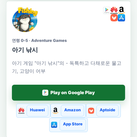
연령 0-5 · Adventure Games
아기 낚시
아기 게임 "아기 낚시"의 - 독특하고 다채로운 물고
기, 고양이 어부
Play on Google Play
Huawei
Amazon
Aptoide
App Store