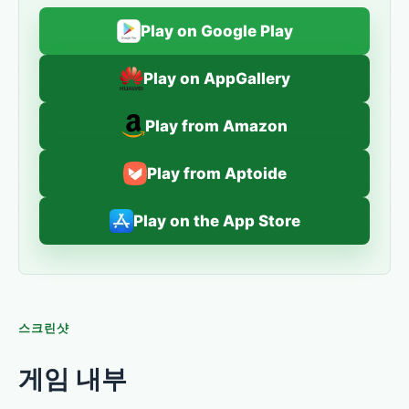
Play on Google Play
Play on AppGallery
Play from Amazon
Play from Aptoide
Play on the App Store
스크린샷
게임 내부