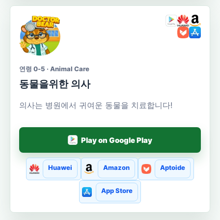
연령 0-5 · Animal Care
동물을위한 의사
의사는 병원에서 귀여운 동물을 치료합니다!
Play on Google Play
Huawei
Amazon
Aptoide
App Store