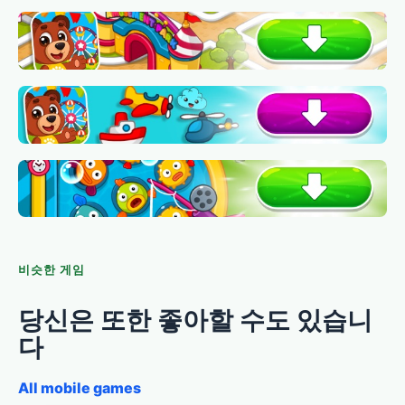
비슷한 게임
당신은 또한 좋아할 수도 있습니
다
All mobile games