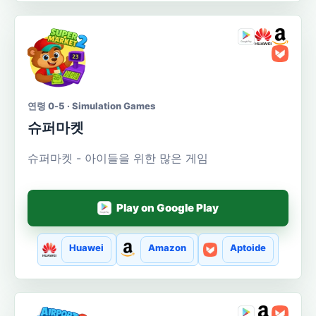
연령 0-5 · Simulation Games
슈퍼마켓
슈퍼마켓 - 아이들을 위한 많은 게임
Play on Google Play
Huawei
Amazon
Aptoide