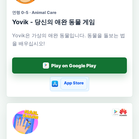
연령 0-5 · Animal Care
Yovik - 당신의 애완 동물 게임
Yovik은 가상의 애완 동물입니다. 동물을 돌보는 법
을 배우십시오!
Play on Google Play
App Store