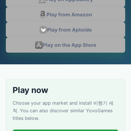
Play from Amazon
Play from Aptoide
Play on the App Store
Play now
Choose your app market and install 비행기 세
척. You can also discover similar YovoGames
titles below.