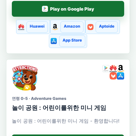
Play on Google Play
Huawei
Amazon
Aptoide
App Store
연령 0-5 · Adventure Games
놀이 공원 : 어린이를위한 미니 게임
놀이 공원 : 어린이를위한 미니 게임 - 환영합니다!