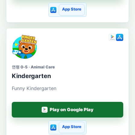
App Store
연령 0-5 · Animal Care
Kindergarten
Funny Kindergarten
Play on Google Play
App Store