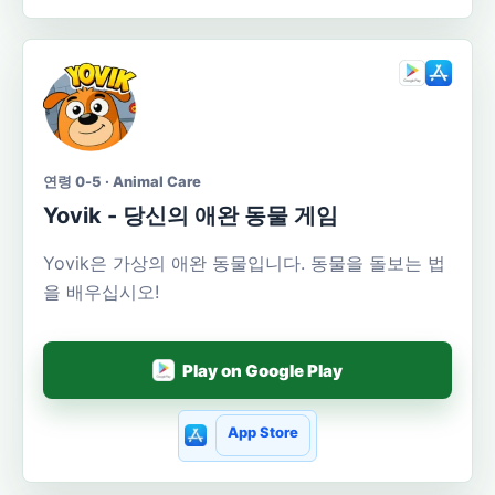
연령 0-5 · Animal Care
Yovik - 당신의 애완 동물 게임
Yovik은 가상의 애완 동물입니다. 동물을 돌보는 법
을 배우십시오!
Play on Google Play
App Store