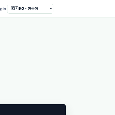
Language
gin