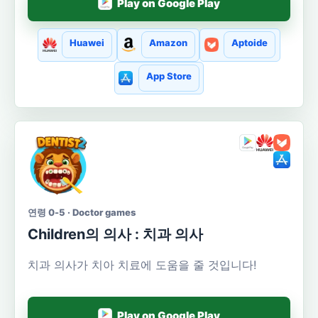
Play on Google Play
Huawei
Amazon
Aptoide
App Store
연령 0-5 · Doctor games
Сhildren의 의사 : 치과 의사
치과 의사가 치아 치료에 도움을 줄 것입니다!
Play on Google Play