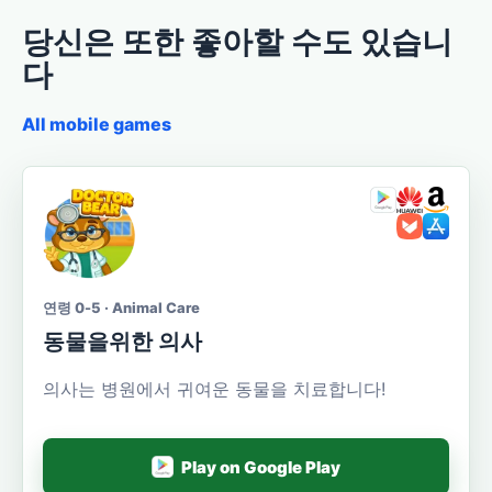
당신은 또한 좋아할 수도 있습니
다
All mobile games
연령 0-5 · Animal Care
동물을위한 의사
의사는 병원에서 귀여운 동물을 치료합니다!
Play on Google Play