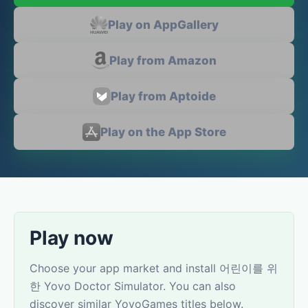
Play on AppGallery
Play from Amazon
Play from Aptoide
Play on the App Store
Play now
Choose your app market and install 어린이를 위
한 Yovo Doctor Simulator. You can also
discover similar YovoGames titles below.