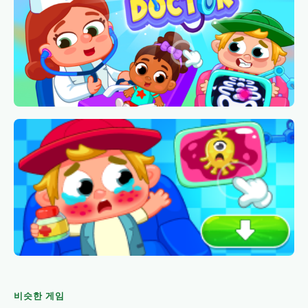
비슷한 게임