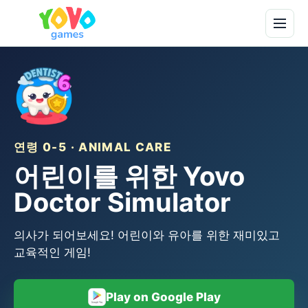
연령 0-5 · ANIMAL CARE
어린이를 위한 Yovo
Doctor Simulator
의사가 되어보세요! 어린이와 유아를 위한 재미있고
교육적인 게임!
Play on Google Play