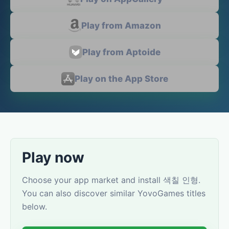
Play from Amazon
Play from Aptoide
Play on the App Store
Play now
Choose your app market and install 색칠 인형.
You can also discover similar YovoGames titles
below.