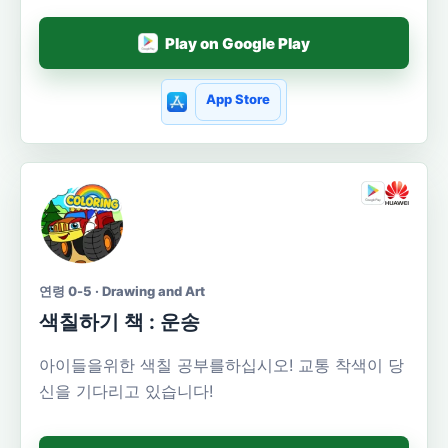
Play on Google Play
App Store
연령 0-5 · Drawing and Art
색칠하기 책 : 운송
아이들을위한 색칠 공부를하십시오! 교통 착색이 당
신을 기다리고 있습니다!