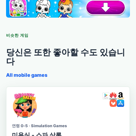
비슷한 게임
당신은 또한 좋아할 수도 있습니
다
All mobile games
연령 0-5 · Simulation Games
미용실 - 스파 살롱