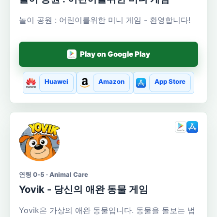
놀이 공원 : 어린이를위한 미니 게임 - 환영합니다!
Play on Google Play
Huawei
Amazon
App Store
연령 0-5 · Animal Care
Yovik - 당신의 애완 동물 게임
Yovik은 가상의 애완 동물입니다. 동물을 돌보는 법