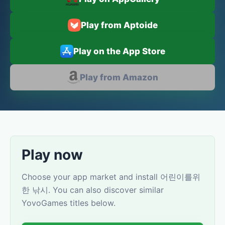
Play from Aptoide
Play on the App Store
Play from Amazon
Play now
Choose your app market and install 어린이를위
한 낚시. You can also discover similar
YovoGames titles below.