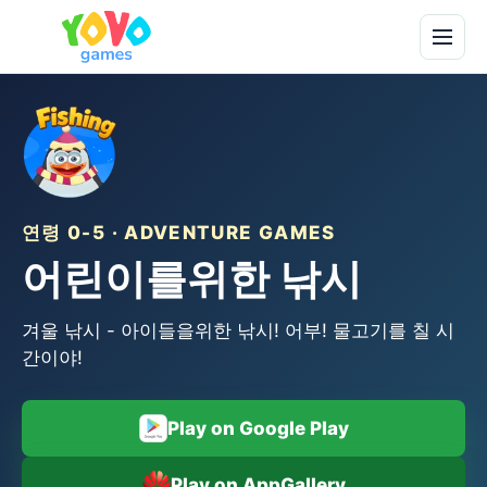
연령 0-5 · ADVENTURE GAMES
어린이를위한 낚시
겨울 낚시 - 아이들을위한 낚시! 어부! 물고기를 칠 시
간이야!
Play on Google Play
Play on AppGallery