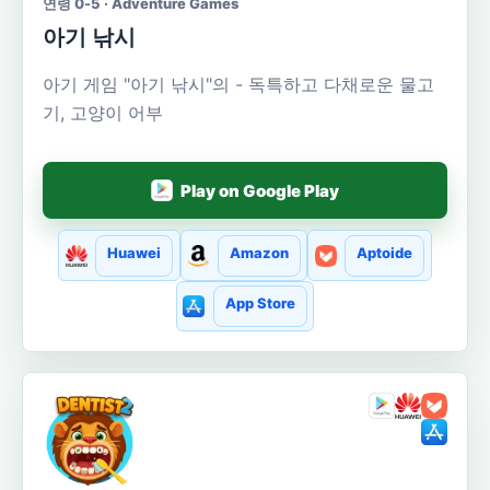
연령 0-5 · Adventure Games
아기 낚시
아기 게임 "아기 낚시"의 - 독특하고 다채로운 물고
기, 고양이 어부
Play on Google Play
Huawei
Amazon
Aptoide
App Store