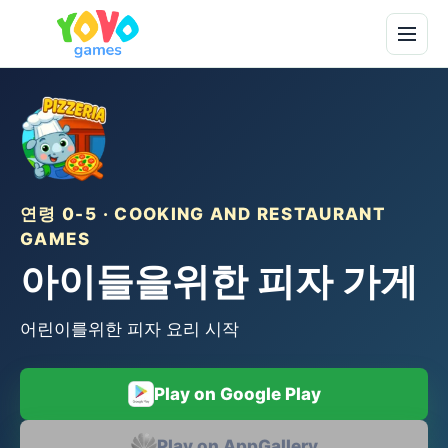
연령 0-5 · COOKING AND RESTAURANT
GAMES
아이들을위한 피자 가게
어린이를위한 피자 요리 시작
Play on Google Play
Play on AppGallery