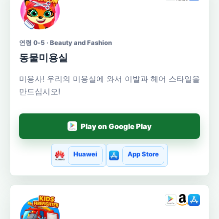
연령 0-5 · Beauty and Fashion
동물미용실
미용사! 우리의 미용실에 와서 이발과 헤어 스타일을
만드십시오!
Play on Google Play
Huawei
App Store