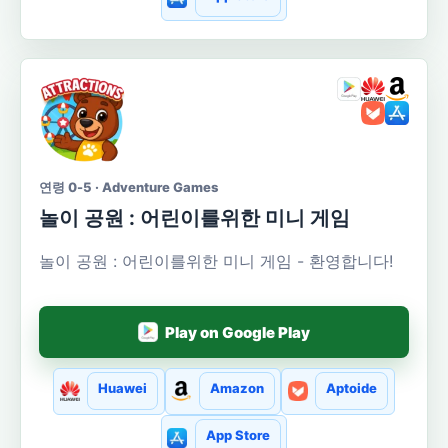
연령 0-5 · Adventure Games
놀이 공원 : 어린이를위한 미니 게임
놀이 공원 : 어린이를위한 미니 게임 - 환영합니다!
Play on Google Play
Huawei
Amazon
Aptoide
App Store