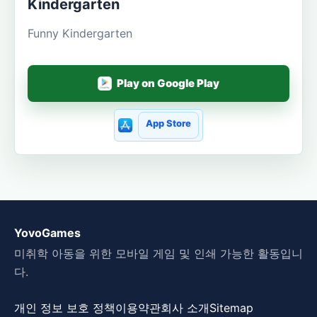
Kindergarten
Funny Kindergarten
Play on Google Play
App Store
YovoGames
미취학 아동을 위한 모바일 게임 및 인쇄 가능한 활동입니
다.
개인 정보 보호 정책
이용약관
회사 소개
Sitemap