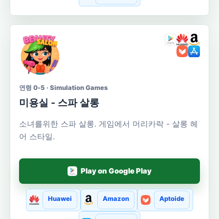
연령 0-5 · Simulation Games
미용실 - 스파 살롱
소녀를위한 스파 살롱. 게임에서 머리카락 - 살롱 헤
어 스타일.
Play on Google Play
Huawei
Amazon
Aptoide