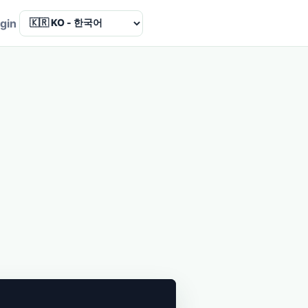
Language
gin