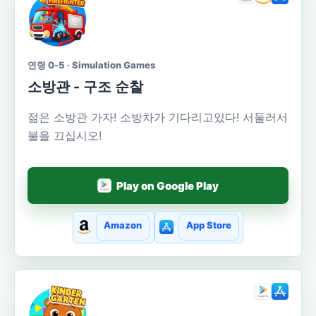
연령 0-5 · Simulation Games
소방관 - 구조 순찰
젊은 소방관 가자! 소방차가 기다리고있다! 서둘러서
불을 끄십시오!
Play on Google Play
Amazon
App Store