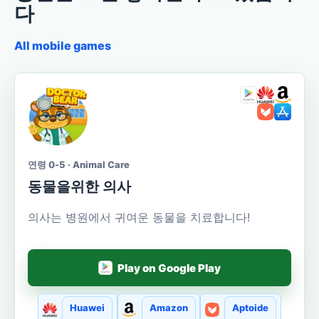
다
All mobile games
연령 0-5 · Animal Care
동물을위한 의사
의사는 병원에서 귀여운 동물을 치료합니다!
Play on Google Play
Huawei
Amazon
Aptoide