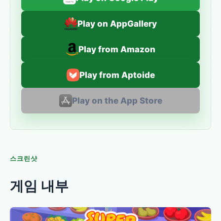
Play on AppGallery
Play from Amazon
Play from Aptoide
Play on the App Store
스크린샷
게임 내부