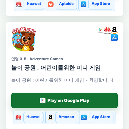
Huawei
Aptoide
App Store
연령 0-5 · Adventure Games
놀이 공원 : 어린이를위한 미니 게임
놀이 공원 : 어린이를위한 미니 게임 - 환영합니다!
Play on Google Play
Huawei
Amazon
App Store