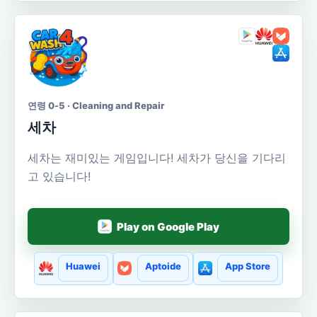
연령 0-5 · Cleaning and Repair
세차
세차는 재미있는 게임입니다! 세차가 당신을 기다리
고 있습니다!
Play on Google Play
Huawei
Aptoide
App Store