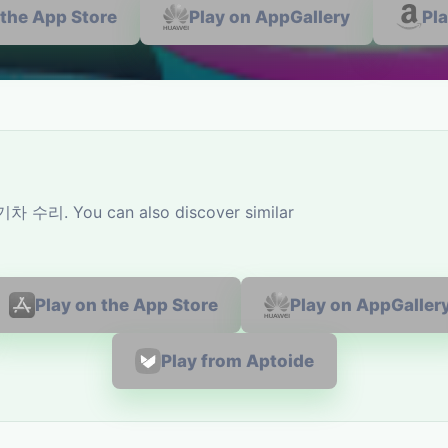
 the App Store
Play on AppGallery
Pl
기차 수리. You can also discover similar
Play on the App Store
Play on AppGaller
Play from Aptoide