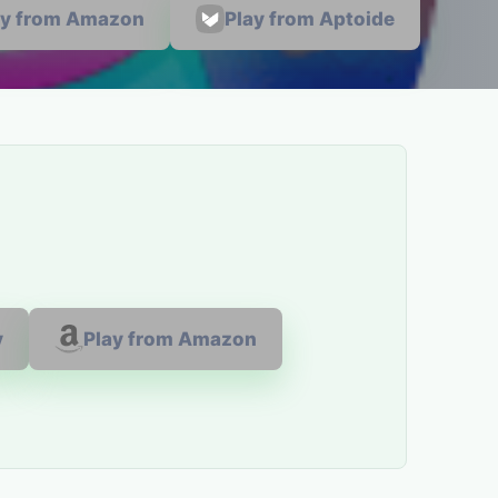
ay from Amazon
Play from Aptoide
y
Play from Amazon