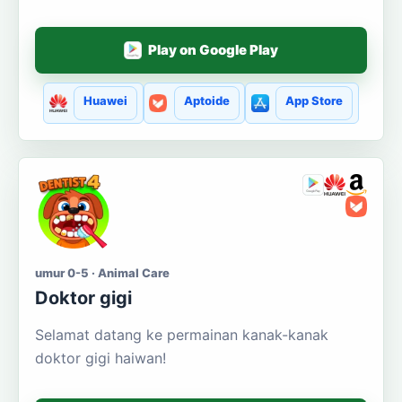
Play on Google Play
Huawei
Aptoide
App Store
umur 0-5 · Animal Care
Doktor gigi
Selamat datang ke permainan kanak-kanak
doktor gigi haiwan!