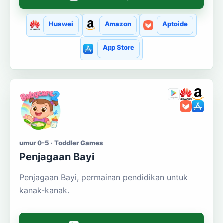
Huawei
Amazon
Aptoide
App Store
umur 0-5 · Toddler Games
Penjagaan Bayi
Penjagaan Bayi, permainan pendidikan untuk
kanak-kanak.