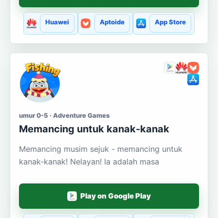
Huawei
Aptoide
App Store
umur 0-5 · Adventure Games
Memancing untuk kanak-kanak
Memancing musim sejuk - memancing untuk
kanak-kanak! Nelayan! Ia adalah masa
Play on Google Play