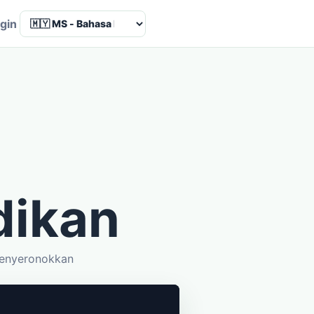
Language
gin
dikan
menyeronokkan