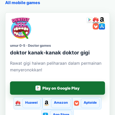
All mobile games
umur 0-5 · Doctor games
doktor kanak-kanak doktor gigi
Rawat gigi haiwan peliharaan dalam permainan
menyeronokkan!
Play on Google Play
Huawei
Amazon
Aptoide
App Store