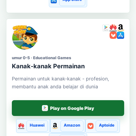
umur 0-5 · Educational Games
Kanak-kanak Permainan
Permainan untuk kanak-kanak - profesion,
membantu anak anda belajar di dunia
Play on Google Play
Huawei
Amazon
Aptoide