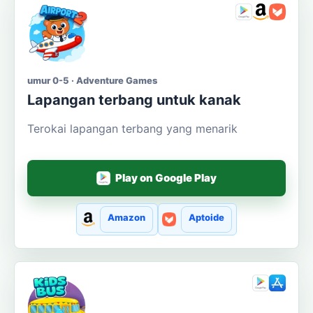
umur 0-5 · Adventure Games
Lapangan terbang untuk kanak
Terokai lapangan terbang yang menarik
Play on Google Play
Amazon
Aptoide