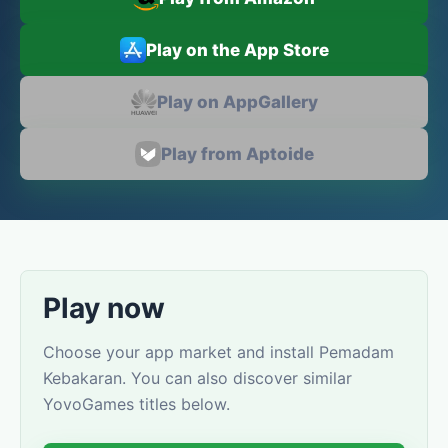
Play on the App Store
Play on AppGallery
Play from Aptoide
Play now
Choose your app market and install Pemadam
Kebakaran. You can also discover similar
YovoGames titles below.