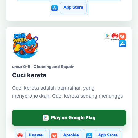
App Store
umur 0-5 · Cleaning and Repair
Cuci kereta
Cuci kereta adalah permainan yang
menyeronokkan! Cuci kereta sedang menunggu
Play on Google Play
Huawei
Aptoide
App Store