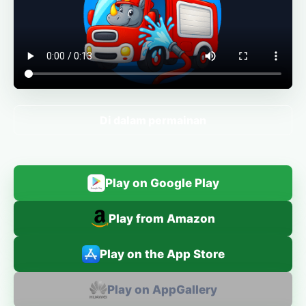
Di dalam permainan
Play on Google Play
Play from Amazon
Play on the App Store
Play on AppGallery