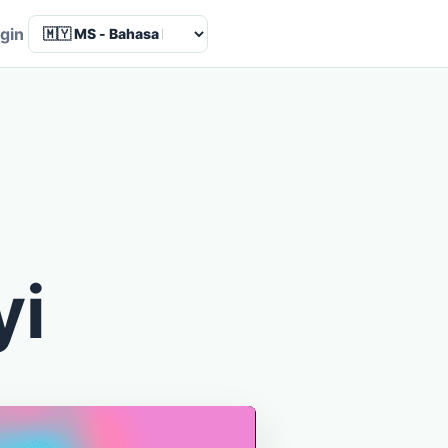
Language
gin
yi