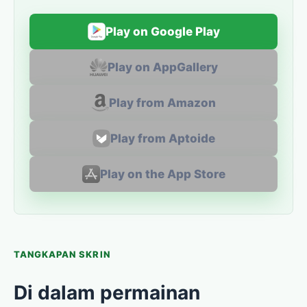
Play on Google Play
Play on AppGallery
Play from Amazon
Play from Aptoide
Play on the App Store
TANGKAPAN SKRIN
Di dalam permainan