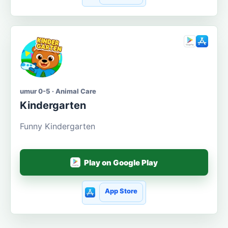
umur 0-5 · Animal Care
Kindergarten
Funny Kindergarten
Play on Google Play
App Store