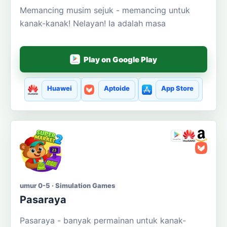
Memancing musim sejuk - memancing untuk
kanak-kanak! Nelayan! Ia adalah masa
Play on Google Play
Huawei
Aptoide
App Store
umur 0-5 · Simulation Games
Pasaraya
Pasaraya - banyak permainan untuk kanak-