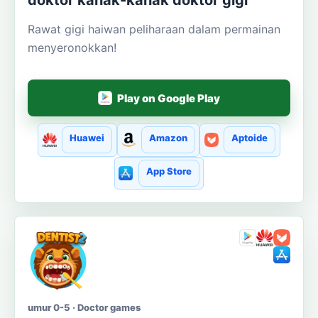
doktor kanak-kanak doktor gigi
Rawat gigi haiwan peliharaan dalam permainan
menyeronokkan!
Play on Google Play
Huawei
Amazon
Aptoide
App Store
umur 0-5 · Doctor games