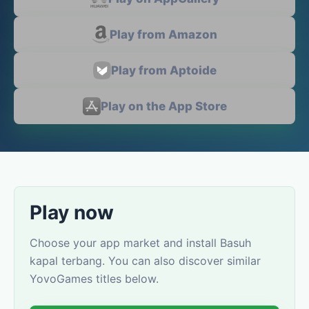
Play from Amazon
Play from Aptoide
Play on the App Store
Play now
Choose your app market and install Basuh
kapal terbang. You can also discover similar
YovoGames titles below.