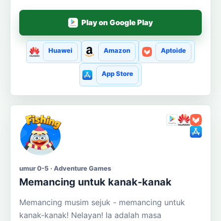
Play on Google Play
Huawei
Amazon
Aptoide
App Store
umur 0-5 · Adventure Games
Memancing untuk kanak-kanak
Memancing musim sejuk - memancing untuk
kanak-kanak! Nelayan! Ia adalah masa