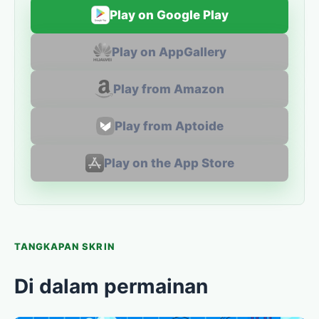
Play on Google Play
Play on AppGallery
Play from Amazon
Play from Aptoide
Play on the App Store
TANGKAPAN SKRIN
Di dalam permainan