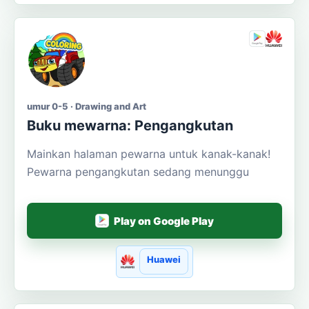
umur 0-5 · Drawing and Art
Buku mewarna: Pengangkutan
Mainkan halaman pewarna untuk kanak-kanak!
Pewarna pengangkutan sedang menunggu
Play on Google Play
Huawei