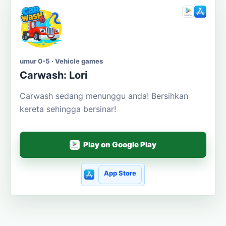
umur 0-5 · Vehicle games
Carwash: Lori
Carwash sedang menunggu anda! Bersihkan
kereta sehingga bersinar!
Play on Google Play
App Store