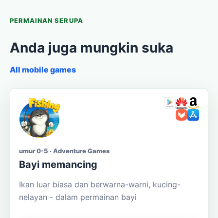
PERMAINAN SERUPA
Anda juga mungkin suka
All mobile games
umur 0-5 · Adventure Games
Bayi memancing
Ikan luar biasa dan berwarna-warni, kucing-
nelayan - dalam permainan bayi