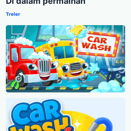
Di dalam permainan
Treler