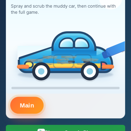
Spray and scrub the muddy car, then continue with
the full game.
Main