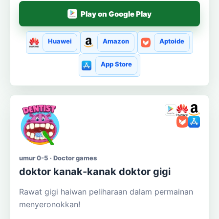
Play on Google Play
Huawei
Amazon
Aptoide
App Store
umur 0-5 · Doctor games
doktor kanak-kanak doktor gigi
Rawat gigi haiwan peliharaan dalam permainan
menyeronokkan!