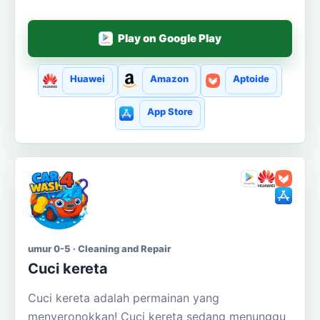
Play on Google Play
Huawei
Amazon
Aptoide
App Store
umur 0-5 · Cleaning and Repair
Cuci kereta
Cuci kereta adalah permainan yang
menyeronokkan! Cuci kereta sedang menunggu