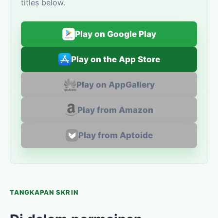
titles below.
Play on Google Play
Play on the App Store
Play on AppGallery
Play from Amazon
Play from Aptoide
TANGKAPAN SKRIN