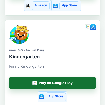
Amazon
App Store
umur 0-5 · Animal Care
Kindergarten
Funny Kindergarten
Play on Google Play
App Store