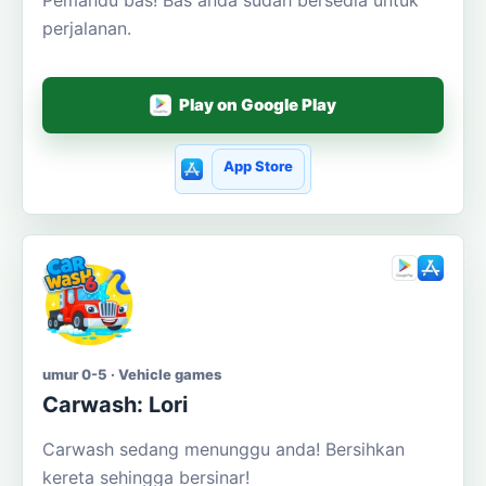
perjalanan.
Play on Google Play
App Store
umur 0-5 · Vehicle games
Carwash: Lori
Carwash sedang menunggu anda! Bersihkan
kereta sehingga bersinar!