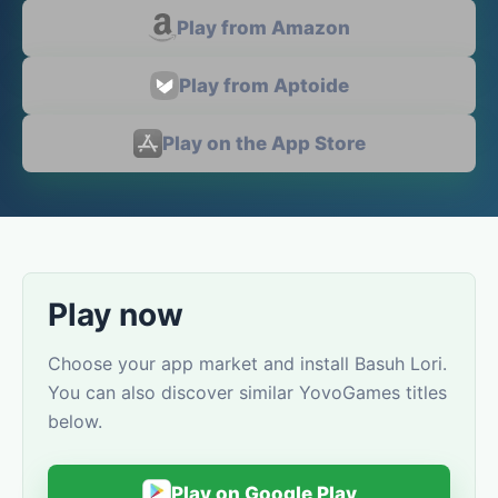
Play from Amazon
Play from Aptoide
Play on the App Store
Play now
Choose your app market and install Basuh Lori.
You can also discover similar YovoGames titles
below.
Play on Google Play