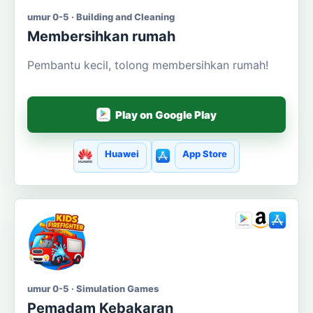
umur 0-5 · Building and Cleaning
Membersihkan rumah
Pembantu kecil, tolong membersihkan rumah!
Play on Google Play
Huawei
App Store
umur 0-5 · Simulation Games
Pemadam Kebakaran