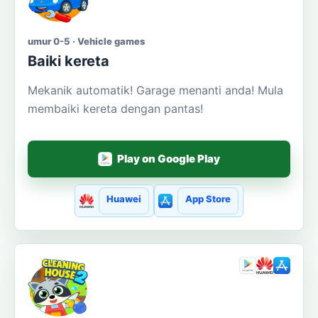
umur 0-5 · Vehicle games
Baiki kereta
Mekanik automatik! Garage menanti anda! Mula
membaiki kereta dengan pantas!
Play on Google Play
Huawei
App Store