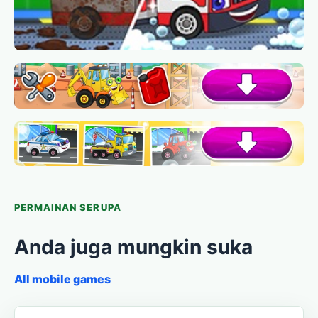
PERMAINAN SERUPA
Anda juga mungkin suka
All mobile games