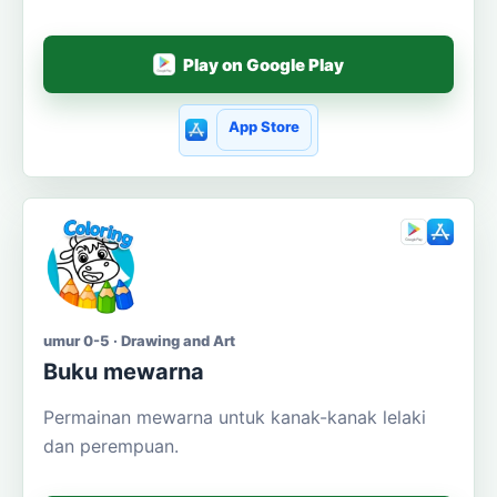
Play on Google Play
App Store
umur 0-5 · Drawing and Art
Buku mewarna
Permainan mewarna untuk kanak-kanak lelaki
dan perempuan.