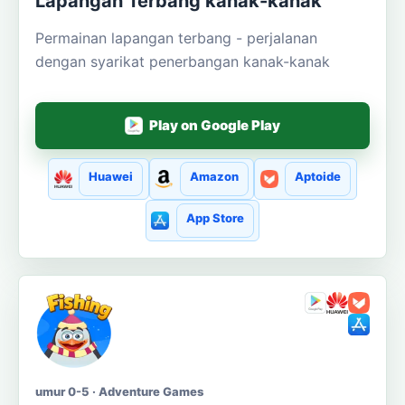
Lapangan Terbang kanak-kanak
Permainan lapangan terbang - perjalanan
dengan syarikat penerbangan kanak-kanak
Play on Google Play
Huawei
Amazon
Aptoide
App Store
umur 0-5 · Adventure Games