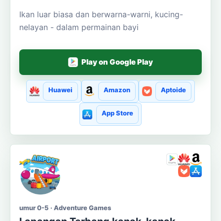
Ikan luar biasa dan berwarna-warni, kucing-
nelayan - dalam permainan bayi
Play on Google Play
Huawei
Amazon
Aptoide
App Store
umur 0-5 · Adventure Games