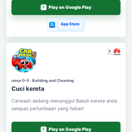
Play on Google Play
App Store
umur 0-5 · Building and Cleaning
Cuci kereta
Carwash sedang menunggu! Basuh kereta anda
selepas perlumbaan yang hebat!
Play on Google Play