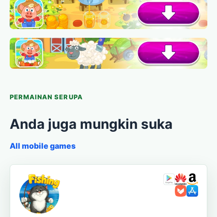
PERMAINAN SERUPA
Anda juga mungkin suka
All mobile games