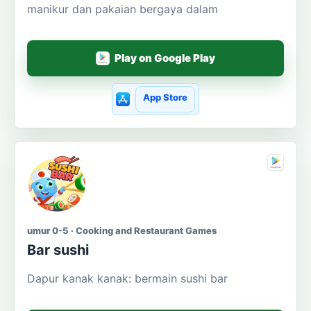
manikur dan pakaian bergaya dalam
Play on Google Play
App Store
umur 0-5 · Cooking and Restaurant Games
Bar sushi
Dapur kanak kanak: bermain sushi bar