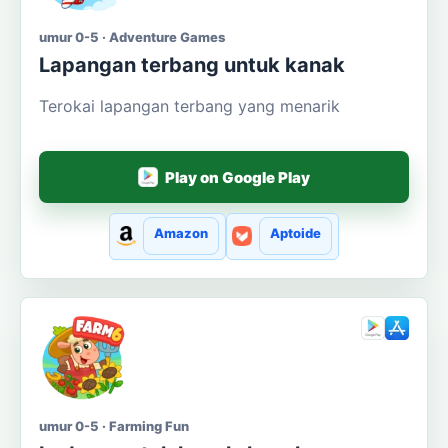
umur 0-5 · Adventure Games
Lapangan terbang untuk kanak
Terokai lapangan terbang yang menarik
Play on Google Play
Amazon
Aptoide
umur 0-5 · Farming Fun