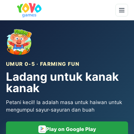
UMUR 0-5 · FARMING FUN
Ladang untuk kanak
kanak
Petani kecil! Ia adalah masa untuk haiwan untuk
mengumpul sayur-sayuran dan buah
Play on Google Play