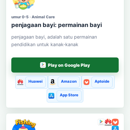
umur 0-5 · Animal Care
penjagaan bayi: permainan bayi
penjagaan bayi, adalah satu permainan
pendidikan untuk kanak-kanak
Play on Google Play
Huawei
Amazon
Aptoide
App Store