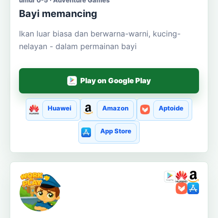
Bayi memancing
Ikan luar biasa dan berwarna-warni, kucing-
nelayan - dalam permainan bayi
Play on Google Play
Huawei
Amazon
Aptoide
App Store