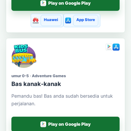
Play on Google Play
Huawei
App Store
umur 0-5 · Adventure Games
Bas kanak-kanak
Pemandu bas! Bas anda sudah bersedia untuk
perjalanan.
Play on Google Play