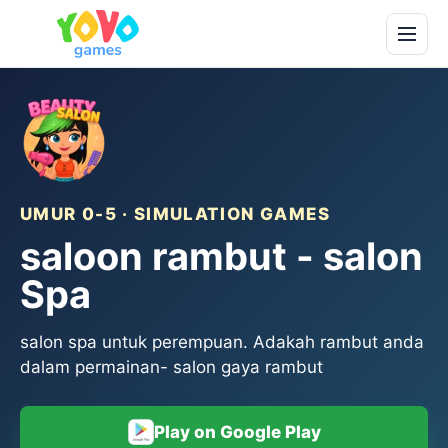
UMUR 0-5 · SIMULATION GAMES
saloon rambut - salon
Spa
salon spa untuk perempuan. Adakah rambut anda
dalam permainan- salon gaya rambut
Play on Google Play