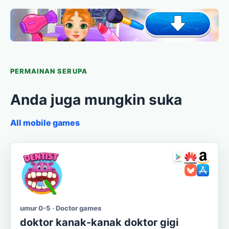
PERMAINAN SERUPA
Anda juga mungkin suka
All mobile games
umur 0-5 · Doctor games
doktor kanak-kanak doktor gigi