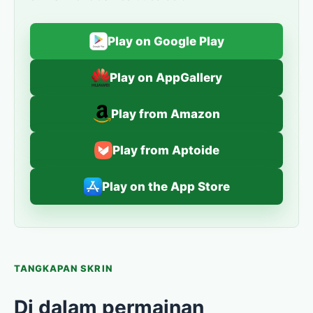
Play on Google Play
Play on AppGallery
Play from Amazon
Play from Aptoide
Play on the App Store
TANGKAPAN SKRIN
Di dalam permainan