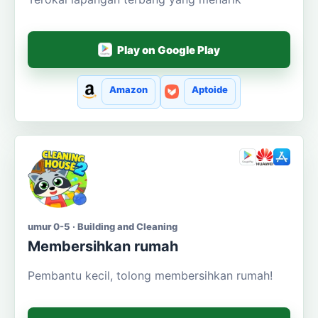
Play on Google Play
Amazon
Aptoide
umur 0-5 · Building and Cleaning
Membersihkan rumah
Pembantu kecil, tolong membersihkan rumah!