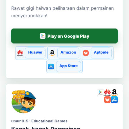
Rawat gigi haiwan peliharaan dalam permainan
menyeronokkan!
Play on Google Play
Huawei
Amazon
Aptoide
App Store
umur 0-5 · Educational Games
Kanak-kanak Permainan