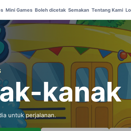
es
Mini Games
Boleh dicetak
Semakan
Tentang Kami
Lo
S
nak-kanak
a untuk perjalanan.