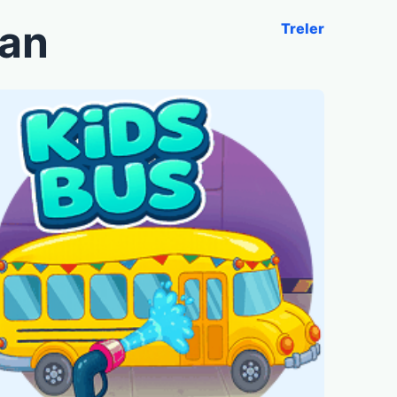
nan
Treler