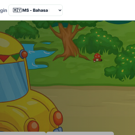
Language
gin