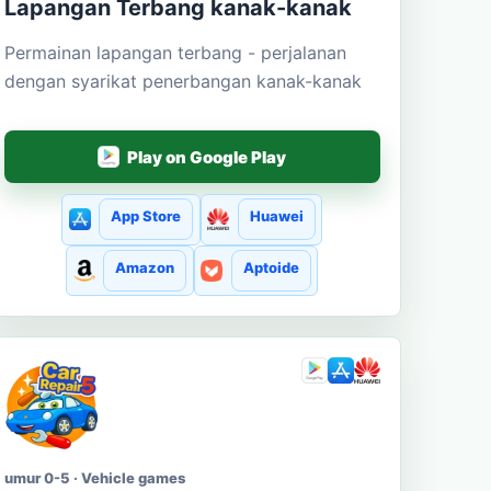
Lapangan Terbang kanak-kanak
Permainan lapangan terbang - perjalanan
dengan syarikat penerbangan kanak-kanak
Play on Google Play
App Store
Huawei
Amazon
Aptoide
umur 0-5 · Vehicle games