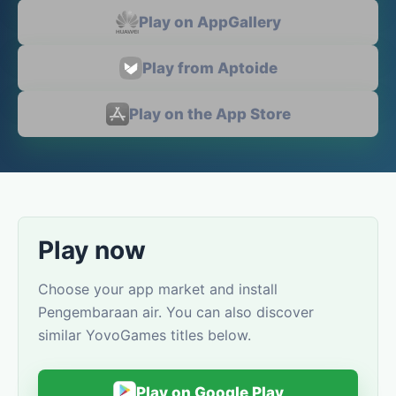
Play on AppGallery
Play from Aptoide
Play on the App Store
Play now
Choose your app market and install
Pengembaraan air. You can also discover
similar YovoGames titles below.
Play on Google Play