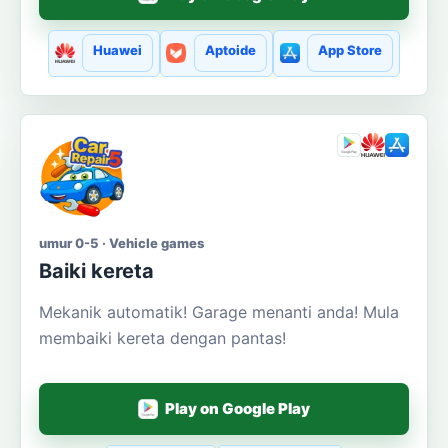
Huawei
Aptoide
App Store
umur 0-5 · Vehicle games
Baiki kereta
Mekanik automatik! Garage menanti anda! Mula
membaiki kereta dengan pantas!
Play on Google Play