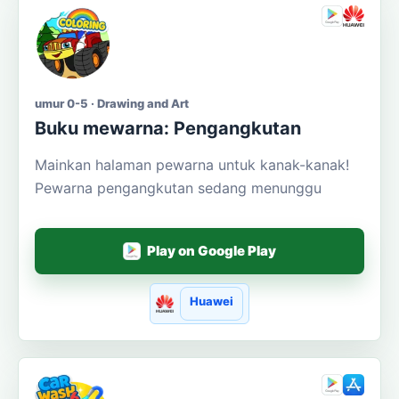
umur 0-5 · Drawing and Art
Buku mewarna: Pengangkutan
Mainkan halaman pewarna untuk kanak-kanak!
Pewarna pengangkutan sedang menunggu
Play on Google Play
Huawei