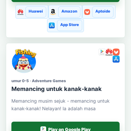
Huawei
Amazon
Aptoide
App Store
umur 0-5 · Adventure Games
Memancing untuk kanak-kanak
Memancing musim sejuk - memancing untuk
kanak-kanak! Nelayan! Ia adalah masa
Play on Google Play