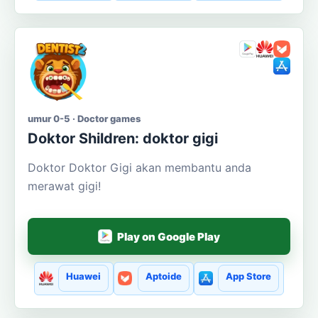
umur 0-5 · Doctor games
Doktor Shildren: doktor gigi
Doktor Doktor Gigi akan membantu anda
merawat gigi!
Play on Google Play
Huawei
Aptoide
App Store