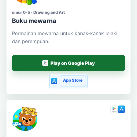
umur 0-5 · Drawing and Art
Buku mewarna
Permainan mewarna untuk kanak-kanak lelaki
dan perempuan.
Play on Google Play
App Store