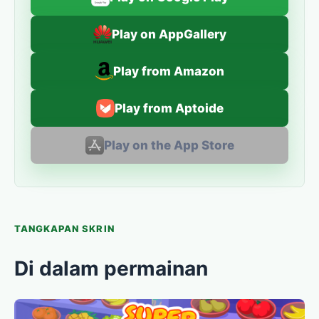
Play on AppGallery
Play from Amazon
Play from Aptoide
Play on the App Store
TANGKAPAN SKRIN
Di dalam permainan