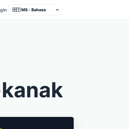
Language
gin
-kanak