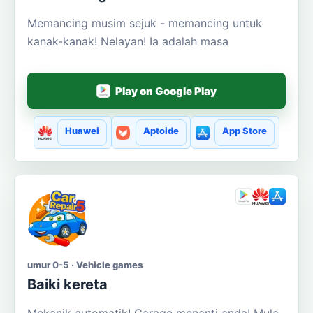
Memancing musim sejuk - memancing untuk
kanak-kanak! Nelayan! Ia adalah masa
Play on Google Play
Huawei
Aptoide
App Store
umur 0-5 · Vehicle games
Baiki kereta
Mekanik automatik! Garage menanti anda! Mula