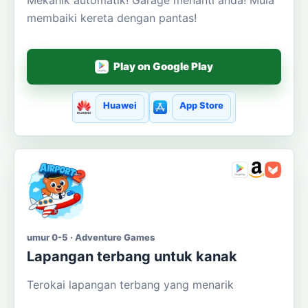
membaiki kereta dengan pantas!
Play on Google Play
Huawei
App Store
umur 0-5 · Adventure Games
Lapangan terbang untuk kanak
Terokai lapangan terbang yang menarik