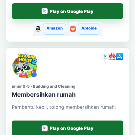
Play on Google Play
Amazon
Aptoide
umur 0-5 · Building and Cleaning
Membersihkan rumah
Pembantu kecil, tolong membersihkan rumah!
Play on Google Play