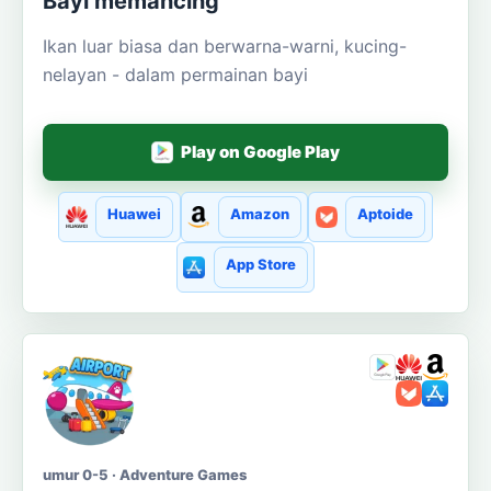
Bayi memancing
Ikan luar biasa dan berwarna-warni, kucing-
nelayan - dalam permainan bayi
Play on Google Play
Huawei
Amazon
Aptoide
App Store
umur 0-5 · Adventure Games