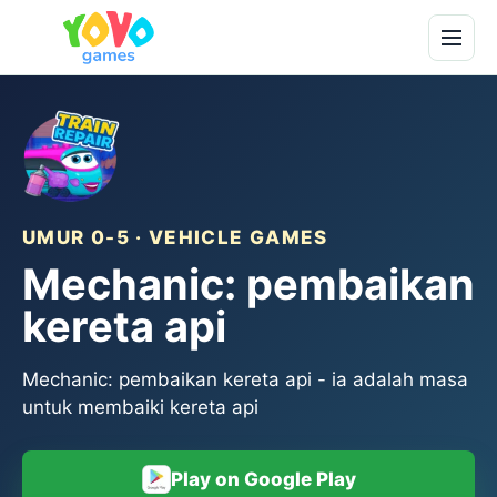
UMUR 0-5 · VEHICLE GAMES
Mechanic: pembaikan
kereta api
Mechanic: pembaikan kereta api - ia adalah masa
untuk membaiki kereta api
Play on Google Play