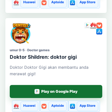
Huawei
Aptoide
App Store
umur 0-5 · Doctor games
Doktor Shildren: doktor gigi
Doktor Doktor Gigi akan membantu anda
merawat gigi!
Play on Google Play
Huawei
Aptoide
App Store