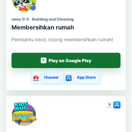
umur 0-5 · Building and Cleaning
Membersihkan rumah
Pembantu kecil, tolong membersihkan rumah!
Play on Google Play
Huawei
App Store