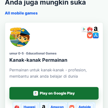
Anda juga mungkin suka
All mobile games
umur 0-5 · Educational Games
Kanak-kanak Permainan
Permainan untuk kanak-kanak - profesion,
membantu anak anda belajar di dunia
Play on Google Play
Huawei
Amazon
Aptoide