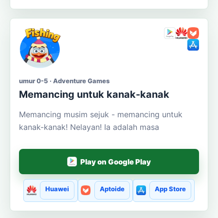
umur 0-5 · Adventure Games
Memancing untuk kanak-kanak
Memancing musim sejuk - memancing untuk
kanak-kanak! Nelayan! Ia adalah masa
Play on Google Play
Huawei
Aptoide
App Store