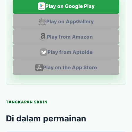
Play on Google Play
Play on AppGallery
Play from Amazon
Play from Aptoide
Play on the App Store
TANGKAPAN SKRIN
Di dalam permainan